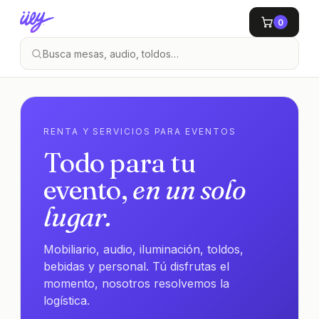
0
RENTA Y SERVICIOS PARA EVENTOS
Todo para tu
evento,
en un solo
lugar.
Mobiliario, audio, iluminación, toldos,
bebidas y personal. Tú disfrutas el
momento, nosotros resolvemos la
logística.