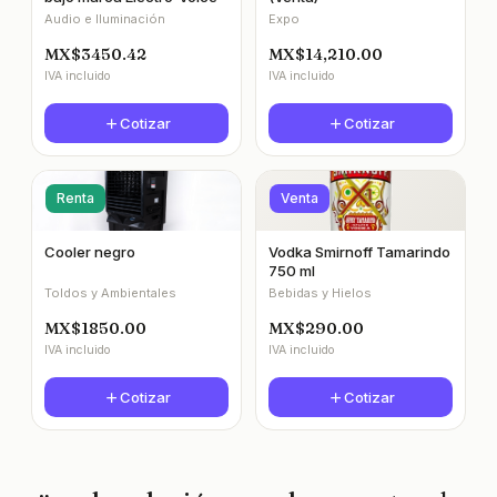
Audio e Iluminación
Expo
MX$3450.42
MX$14,210.00
IVA incluido
IVA incluido
Cotizar
Cotizar
Renta
Venta
Cooler negro
Vodka Smirnoff Tamarindo
750 ml
Toldos y Ambientales
Bebidas y Hielos
MX$1850.00
MX$290.00
IVA incluido
IVA incluido
Cotizar
Cotizar