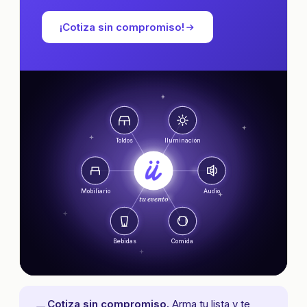
¡Cotiza sin compromiso!
Toldos
Iluminación
Mobiliario
Audio
tu evento
Bebidas
Comida
Cotiza sin compromiso.
Arma tu lista y te