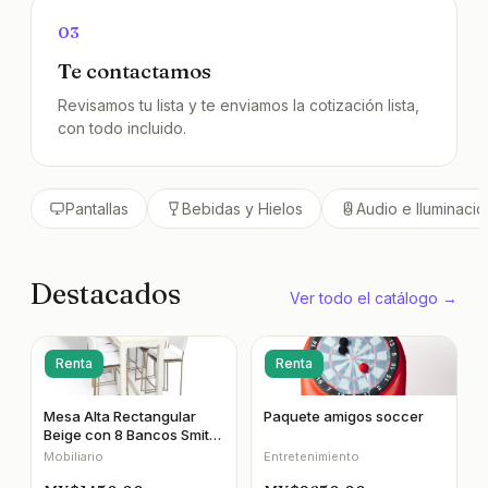
03
Te contactamos
Revisamos tu lista y te enviamos la cotización lista,
con todo incluido.
Pantallas
Bebidas y Hielos
Audio e Iluminació
Destacados
Ver todo el catálogo →
Renta
Renta
Mesa Alta Rectangular
Paquete amigos soccer
Beige con 8 Bancos Smith
Respaldo Blanco
Mobiliario
Entretenimiento