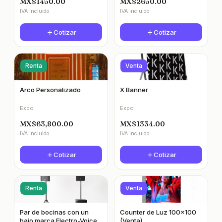
MX$1450.00
MX$2650.00
IVA incluido
IVA incluido
Cotizar
Cotizar
Renta
Venta
Arco Personalizado
X Banner
Expo
Expo
MX$63,800.00
MX$1334.00
IVA incluido
IVA incluido
Cotizar
Cotizar
Renta
Venta
Par de bocinas con un
Counter de Luz 100x100
bajo marca Electro-Voice
(Venta)